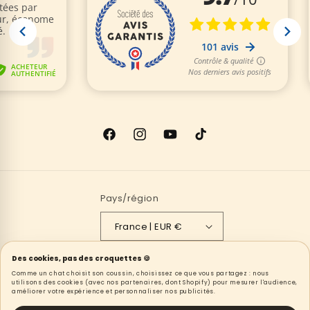
Facebook
Instagram
YouTube
TikTok
Pays/région
France | EUR €
Moyens
Des cookies, pas des croquettes 🍪
Comme un chat choisit son coussin, choisissez ce que vous partagez : nous
de
utilisons des cookies (avec nos partenaires, dont Shopify) pour mesurer l'audience,
améliorer votre expérience et personnaliser nos publicités.
paiement