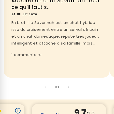
Adopter un chat Savannah : tout
ce qu’il faut s...
24 JUILLET 2026
En bref : Le Savannah est un chat hybride
issu du croisement entre un serval africain
et un chat domestique, réputé très joueur,
intelligent et attaché à sa famille, mais...
1 commentaire
de
1
/
4