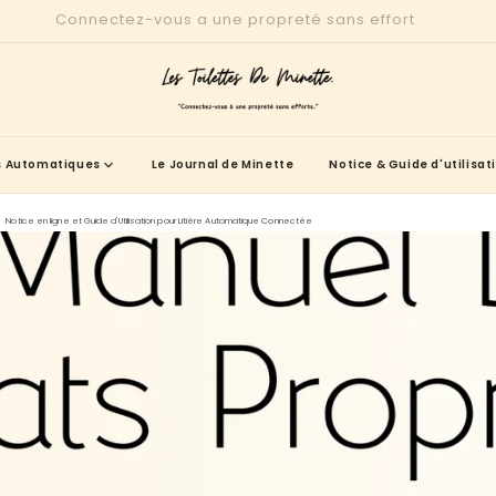
Parce qu’en été, on a mieux à faire que nettoyer la litière :
es Automatiques
Le Journal de Minette
Notice & Guide d'utilisat
Notice en ligne et Guide d'Utilisation pour Litière Automatique Connectée