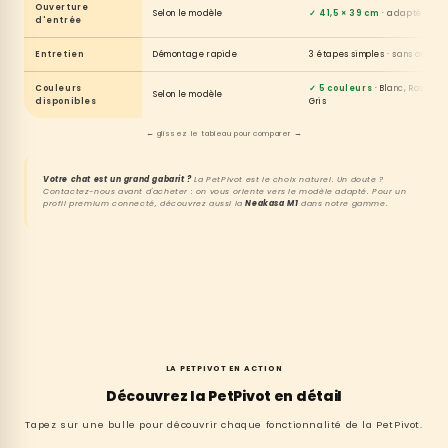
Ouverture
Selon le modèle
✓ 41,5 × 39 cm
· adapté aux 
d'entrée
Entretien
Démontage rapide
3 étapes simples · sans outil
Couleurs
✓ 5 couleurs
· Blanc, Rose, Gr
Selon le modèle
disponibles
Gris
← glissez le tableau pour comparer →
Votre chat est un grand gabarit ?
La PetPivot est le choix naturel. Un doute ?
Contactez-nous avant d'acheter : on vous oriente vers le modèle adapté. Pour un
profil premium connecté, découvrez aussi la
Neakasa M1
dans notre gamme.
LA PETPIVOT EN ACTION
Découvrez la PetPivot en détail
Tapez sur une bulle pour découvrir chaque fonctionnalité de la PetPivot.