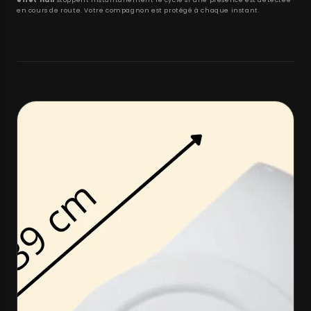
effet Hall
stoppent instantanément le cycle si une présence est détectée
en cours de route. Votre compagnon est protégé à chaque instant.