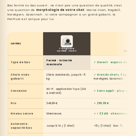
Bac fermé ou bac ouvert : ce n'est pas une question de qualité, c'est
une question de
morphologie de votre chat
. Maine Coon, Ragdoll,
Norvégien, Savannah : si votre compagnon a un grand gabarit, la
PetPivot est conçue pour lui.
CRITÈRE
L'Originale
PetPi
bac FERMÉ · 349,99 €
bac OUVERT ·
Fermé
· intimité
Type de bac
✓ Ouvert · espace dégag
maximale
Chats visés ·
Chats standards, jusqu'à ~5
✓ Grands chats, 5 kg et pl
gabarit
kg
Norvégien, Savannah…
Wi-Fi · application Tuya (iOS
Connexion
✓ Sans appli · plug-and-
& Android)
Prix
349,99 €
✓ 299,99 €
Niveau sonore
Silencieuse
✓ < 32 dB · silencieuse
Autonomie ·
Jusqu'à 14 j (1 chat)
~10 j (1 chat) · bac 7 L
capacité bac