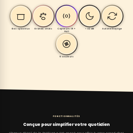
Bac spacieux
Grands chats
Capteurs IR +
< 32 dB
Autonettoyage
Hall
5 couleurs
FONCTIONNALITÉS
Conçue pour simplifier votre quotidien
Chaque détail de la PetPivot a été pensé pour offrir à votre grand chat