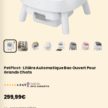
PetPivot
· Litière Automatique Bac Ouvert Pour
Grands Chats
★
★
★
★
★
4,94/5
299,99€
TTC ·
livraison
24,99 €
offerte