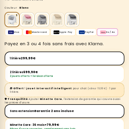
Couleur :
Blanc
Visa
Mastercard
Apple Pay
PayPal
3x / 4x
VISA
Klarna
Apple Pay
PayPal
Payez en 3 ou 4 fois sans frais avec Klarna.
299,99€
1 litière
599,98€
2 litières
2 jouets offerts + livraison offerte
🎁 Offert
1
jouet interactif intelligent
pour chat
· 1 par
(valeur 19,99 €)
litière.
🛡️ Tranquillité
Ajouter
Minette Care
, l'extension de garantie qui couvre aussi
les pièces d'usure.
Garantie 2 ans incluse
Sans extension
+79,99€
Minette Care · 36 mois
Pièces d'usure couvertes · remplacement sans frais