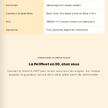
Entretien
Démontage en 3 étapes simples
Couleurs disponibles
Blanc, Rose, Gris, Beige & Marron, Blanc & Gris
Prix
299,99 € TTC (toutes couleurs au même prix)
Garantie
2 ans (garantie légale de conformité)
VISUALISEZ LA VRAIE TAILLE
La PetPivot en 3D, chez vous
Tournez la litière à 360° pour la voir sous tous les angles. Sur mobile,
projetez-la grandeur nature dans votre pièce avant de commander.