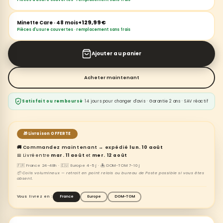
+129,99€
Minette Care · 48 mois
Pièces d'usure couvertes · remplacement sans frais
Ajouter au panier
Acheter maintenant
Satisfait ou remboursé
· 14 jours pour changer d'avis · Garantie 2 ans · SAV réactif
🎁 Livraison OFFERTE
🚚 Commandez maintenant → expédié
lun. 10 août
📅 Livré entre
mar. 11 août
et
mer. 12 août
🇫🇷 France 24-48h · 🇪🇺 Europe 4-5 j · 🏝️ DOM-TOM 7-10 j
📦 Colis volumineux — retrait en point relais ou bureau de Poste possible si vous êtes
absent.
Vous livrez en :
France
Europe
DOM-TOM