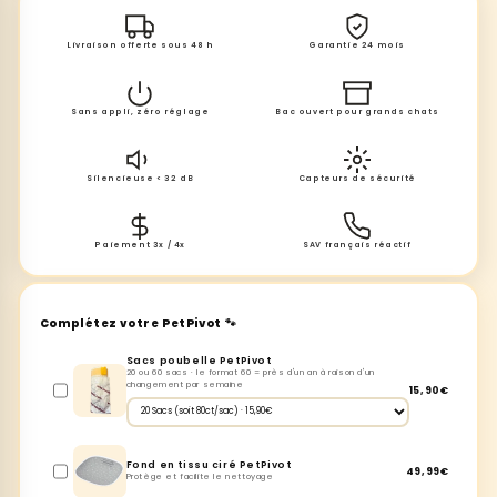
Livraison offerte sous 48 h
Garantie 24 mois
Sans appli, zéro réglage
Bac ouvert pour grands chats
Silencieuse < 32 dB
Capteurs de sécurité
Paiement 3x / 4x
SAV français réactif
Complétez votre PetPivot 🐾
Sacs poubelle PetPivot
20 ou 60 sacs · le format 60 = près d'un an à raison d'un
changement par semaine
15,90€
Fond en tissu ciré PetPivot
49,99€
Protège et facilite le nettoyage