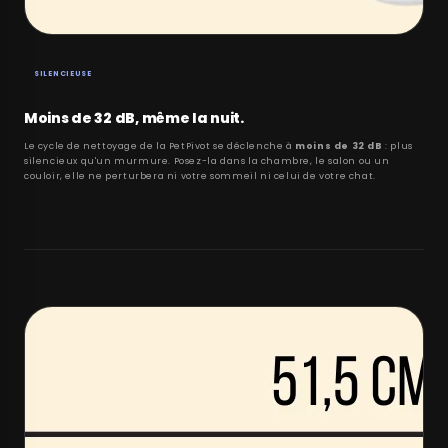
SILENCIEUSE
Moins de 32 dB, même la nuit.
Le cycle de nettoyage de la PetPivot se déclenche à
moins de 32 dB
: plus
silencieux qu'un murmure. Posez-la dans la chambre, le salon ou un
couloir, elle ne perturbera ni votre sommeil ni celui de votre chat.