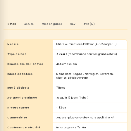
Détail
Astuce
Mise en garde
SAV
Avis (17)
Modèle
Litière Automatique PetPivot (AutoScooper 11)
Type de bac
Ouvert
(recommandé pour les grands chats)
Dimensions de l'entrée
41,5 cm × 39 cm
Races adaptées
Maine Coon, Ragdoll, Norvégien, Savannah,
Sibérien, British Shorthair
Bac à déchets
7 litres
Autonomie estimée
Jusqu'à 10 jours (1 chat)
Niveau sonore
< 32 dB
Connectivité
Aucune · plug-and-play, sans appli ni Wi-Fi
Capteurs de sécurité
Infrarouges + effet Hall