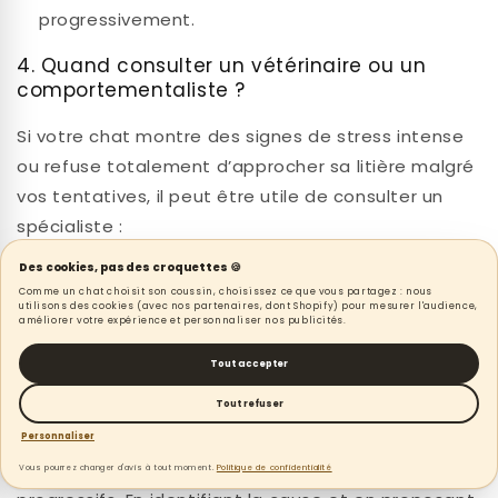
progressivement.
4. Quand consulter un vétérinaire ou un
comportementaliste ?
Si votre chat montre des signes de stress intense
ou refuse totalement d’approcher sa litière malgré
vos tentatives, il peut être utile de consulter un
spécialiste :
Des cookies, pas des croquettes 🍪
Un vétérinaire
pourra s’assurer qu’il n’y a pas
Comme un chat choisit son coussin, choisissez ce que vous partagez : nous
de problème de santé sous-jacent.
utilisons des cookies (avec nos partenaires, dont Shopify) pour mesurer l'audience,
améliorer votre expérience et personnaliser nos publicités.
Un comportementaliste félin
pourra
analyser la situation et proposer une méthode
Tout accepter
d’adaptation progressive.
Tout refuser
📌
En résumé :
La peur de la litière peut être
Personnaliser
surmontée avec des ajustements simples et
Vous pourrez changer d'avis à tout moment.
Politique de confidentialité