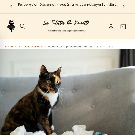
et
Parce qu’en été, on a mieux à faire que nettoyer la litière
B
passer
:
au
contenu
Accueil
›
Le Journal de Minette.
›
Mon chat ne va plus dans sa litière : Astuces & Conseils