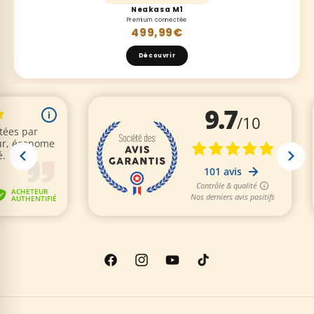
Neakasa M1
Premium connectée
499,99€
Découvrir
Facebook
Instagram
YouTube
TikTok