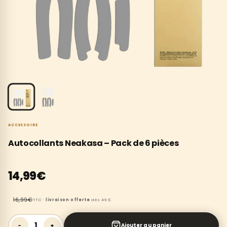
ACCESSOIRE
Autocollants Neakasa – Pack de 6 pièces
14,99€
16,99€
TTC ·
livraison offerte
dès 49 €
1
−
+
Ajouter au panier