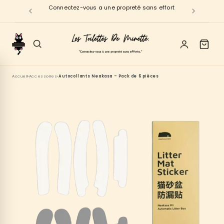
et
Bienvenue
passer
au
contenu
Accueil
›
Accessoires
›
Autocollants Neakasa – Pack de 6 pièces