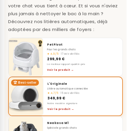
votre chat vous tient à cœur. Et si vous n'aviez
plus jamais à nettoyer le bac à la main ?
Découvrez nos litières automatiques, déjà
adoptées par des milliers de foyers :
PetPivot
Pour les grands chats
★ 4,9/5
· 17 avis vérifiés
299,99 €
Le meilleur rapport qualité-prix
Voir le produit →
🏆 Best-seller
L'Originale
Litière automatique connectée
★ 4,7/5
· 15 avis vérifiés
349,99 €
Notre modèle signature
Voir le produit →
Neakasa M1
Spéciale grands chats