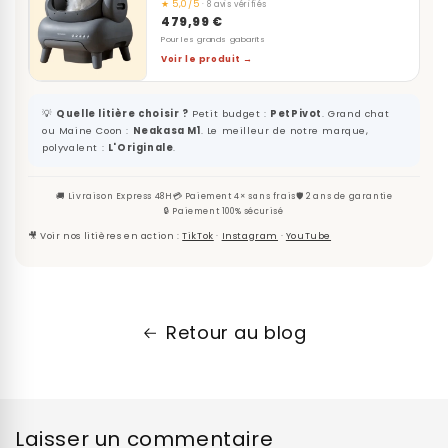
★ 5,0/5
· 8 avis vérifiés
479,99 €
Pour les grands gabarits
Voir le produit →
💡
Quelle litière choisir ?
Petit budget :
PetPivot
. Grand chat
ou Maine Coon :
Neakasa M1
. Le meilleur de notre marque,
polyvalent :
L'Originale
.
🚚 Livraison Express 48H
💳 Paiement 4× sans frais
🛡️ 2 ans de garantie
🔒 Paiement 100% sécurisé
🎥 Voir nos litières en action :
TikTok
·
Instagram
·
YouTube
Retour au blog
Laisser un commentaire