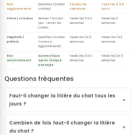
Non
Quotidien (crottes
Toutes les
Tous les 3 à 5
agglomérante
visibles)
semaines
jours
Silice / cristaux
Remuer 1 fois par
Toutes les 3 à 4
Toutes les 2
jour · retirer les
semaines
semaines
crottes
Végétale /
Quotidien (crottes
Toutes les 2 à 3
Toutes les 1 à 2
pellets
+ amas si
semaines
semaines
agglomérante)
Bac
Automatique
Toutes les 3 à 4
Toutes les 2 à 3
autonettoyant
après chaque
semaines
semaines
passage
Questions fréquentes
Faut-il changer la litière du chat tous les
jours ?
Combien de fois faut-il changer la litière
du chat ?