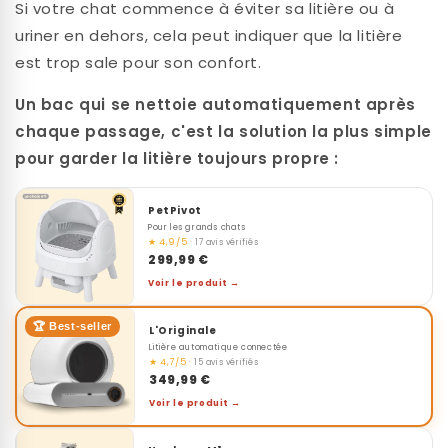
Si votre chat commence à éviter sa litière ou à
uriner en dehors, cela peut indiquer que la litière
est trop sale pour son confort.
Un bac qui se nettoie automatiquement après
chaque passage, c'est la solution la plus simple
pour garder la litière toujours propre :
PetPivot
Pour les grands chats
★ 4,9/5
· 17 avis vérifiés
299,99 €
Voir le produit →
🏆 Best-seller
L'Originale
Litière automatique connectée
★ 4,7/5
· 15 avis vérifiés
349,99 €
Voir le produit →