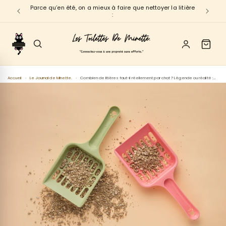
et
Parce qu’en été, on a mieux à faire que nettoyer la litière
B
passer
:
au
contenu
Accueil
›
Le Journal de Minette.
›
Combien de litières faut-il réellement par chat ? Légende ou réalité : La réponse ultime