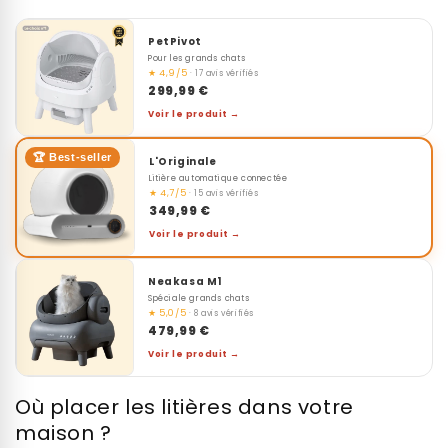
PetPivot
Pour les grands chats
★ 4,9/5
· 17 avis vérifiés
299,99 €
Voir le produit →
🏆 Best-seller
L'Originale
Litière automatique connectée
★ 4,7/5
· 15 avis vérifiés
349,99 €
Voir le produit →
Neakasa M1
Spéciale grands chats
★ 5,0/5
· 8 avis vérifiés
479,99 €
Voir le produit →
Où placer les litières dans votre
maison ?