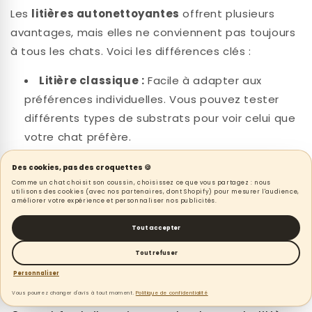
Les
litières autonettoyantes
offrent plusieurs
avantages, mais elles ne conviennent pas toujours
à tous les chats. Voici les différences clés :
Litière classique :
Facile à adapter aux
préférences individuelles. Vous pouvez tester
différents types de substrats pour voir celui que
votre chat préfère.
Litière autonettoyante :
Idéale pour
Des cookies, pas des croquettes 🍪
maintenir une propreté constante, mais certains
Comme un chat choisit son coussin, choisissez ce que vous partagez : nous
chats peuvent être effrayés par le bruit du
utilisons des cookies (avec nos partenaires, dont Shopify) pour mesurer l'audience,
améliorer votre expérience et personnaliser nos publicités.
mécanisme de nettoyage.
Litière robot :
Offrant les mêmes avantages
Tout accepter
que les modèles autonettoyants, avec une
Tout refuser
technologie plus avancée et un système de
Personnaliser
nettoyage plus silencieux.
Vous pourrez changer d'avis à tout moment.
Politique de confidentialité